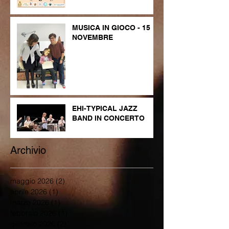
MUSICA IN GIOCO - 15
NOVEMBRE
EHI-TYPICAL JAZZ
BAND IN CONCERTO
Archivio
maggio 2026
(2)
2 post
aprile 2026
(1)
1 post
marzo 2026
(1)
1 post
febbraio 2026
(1)
1 post
gennaio 2026
(2)
2 post