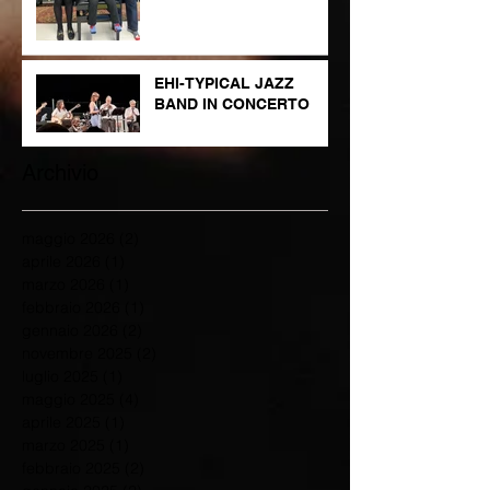
EHI-TYPICAL JAZZ
BAND IN CONCERTO
Archivio
maggio 2026
(2)
2 post
aprile 2026
(1)
1 post
marzo 2026
(1)
1 post
febbraio 2026
(1)
1 post
gennaio 2026
(2)
2 post
novembre 2025
(2)
2 post
luglio 2025
(1)
1 post
maggio 2025
(4)
4 post
aprile 2025
(1)
1 post
marzo 2025
(1)
1 post
febbraio 2025
(2)
2 post