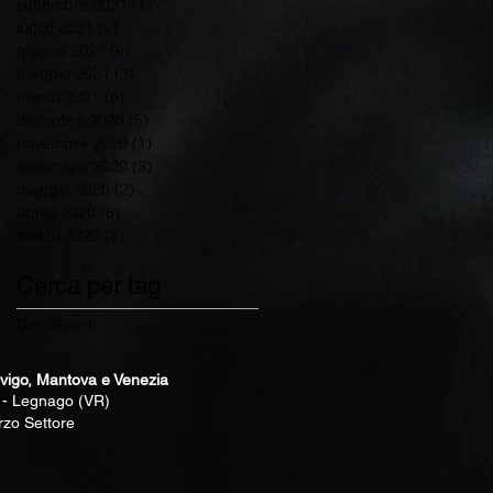
settembre 2021
(1)
1 post
luglio 2021
(2)
2 post
giugno 2021
(6)
6 post
maggio 2021
(3)
3 post
marzo 2021
(5)
5 post
dicembre 2020
(5)
5 post
novembre 2020
(1)
1 post
settembre 2020
(3)
3 post
maggio 2020
(2)
2 post
aprile 2020
(5)
5 post
marzo 2020
(2)
2 post
Cerca per tag
Corsi
Eventi
vigo, Mantova e Venezia
1 - Legnago (VR)
rzo Settore