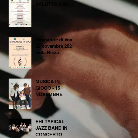
SALOTTO 2026
Sfumature di Voci -
22 novembre 2025
Isola Rizza
MUSICA IN
GIOCO - 15
NOVEMBRE
EHI-TYPICAL
JAZZ BAND IN
CONCERTO