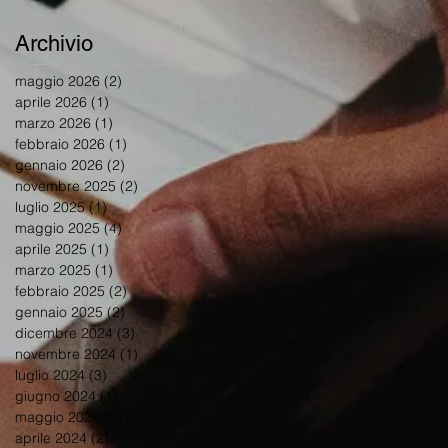
Archivio
maggio 2026
(2)
2 post
aprile 2026
(1)
1 post
marzo 2026
(1)
1 post
febbraio 2026
(1)
1 post
gennaio 2026
(2)
2 post
novembre 2025
(2)
2 post
luglio 2025
(1)
1 post
maggio 2025
(4)
4 post
aprile 2025
(1)
1 post
marzo 2025
(1)
1 post
febbraio 2025
(2)
2 post
gennaio 2025
(2)
2 post
dicembre 2024
(3)
3 post
novembre 2024
(1)
1 post
luglio 2024
(3)
3 post
giugno 2024
(1)
1 post
maggio 2024
(3)
3 post
aprile 2024
(2)
2 post