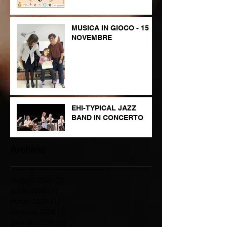
MUSICA IN GIOCO - 15
NOVEMBRE
EHI-TYPICAL JAZZ
BAND IN CONCERTO
Archivio
maggio 2026
(2)
2 post
aprile 2026
(1)
1 post
marzo 2026
(1)
1 post
febbraio 2026
(1)
1 post
gennaio 2026
(2)
2 post