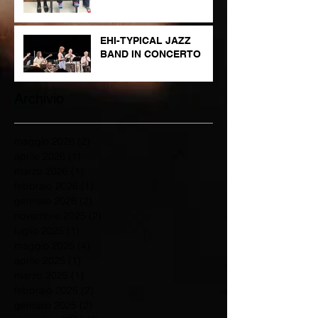
EHI-TYPICAL JAZZ
BAND IN CONCERTO
Archivio
maggio 2026
(2)
2 post
aprile 2026
(1)
1 post
marzo 2026
(1)
1 post
febbraio 2026
(1)
1 post
gennaio 2026
(2)
2 post
novembre 2025
(2)
2 post
luglio 2025
(1)
1 post
maggio 2025
(4)
4 post
aprile 2025
(1)
1 post
marzo 2025
(1)
1 post
febbraio 2025
(2)
2 post
gennaio 2025
(2)
2 post