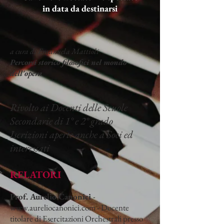
in data da destinarsi
a cura di Emanuela Mattioli
Percorsi storico filosofici nel mondo
dell'opera
Rivolto ai Docenti delle Scuole
Secondarie di 1° e 2° grado
Iscrizioni aperte anche a Soci ed
interessati
RELATORI
Prof. Aurelio Canonici
-
www.aureliocanonici.com
- Docente
titolare di Esercitazioni Orchestrali presso