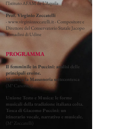
l’Istituto AFAM de L’Aquila
Prof. Virginio Zoccatelli
-
www.virginiozoccatelli.it
- Compositore e
Direttore del Conservatorio Statale Jacopo
Tomadini di Udine
PROGRAMMA
Il femminile in Puccini: analisi delle
principali eroine.
Mozart e la Massoneria settecentesca
(M° Canonici)
Unione Testo e Musica: le forme
musicali della tradizione italiana colta.
Tosca di Giacomo Puccini: un
itinerario vocale, narrativo e musicale.
(M° Zoccatelli)